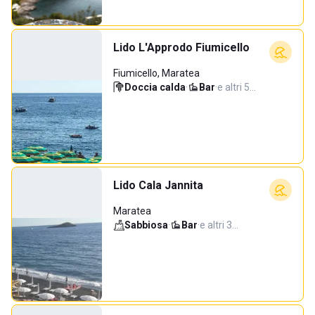
Lido L'Approdo Fiumicello
Fiumicello, Maratea
Doccia calda
·
Bar
·
e altri 5…
Lido Cala Jannita
Maratea
Sabbiosa
·
Bar
·
e altri 3…