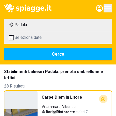
Padula
Seleziona date
Cerca
Stabilimenti balneari Padula: prenota ombrellone e
lettini
28 Risultati
Carpe Diem in Litore
Villammare, Vibonati
Bar
·
Ristorante
·
e altri 7…