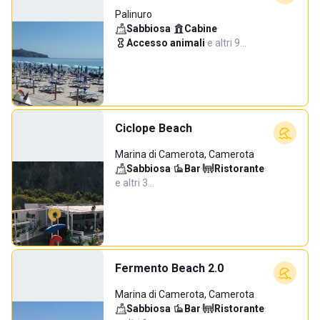
Palinuro
Sabbiosa
·
Cabine
·
Accesso animali
·
e altri 9…
Ciclope Beach
Marina di Camerota, Camerota
Sabbiosa
·
Bar
·
Ristorante
·
e altri 3…
Fermento Beach 2.0
Marina di Camerota, Camerota
Sabbiosa
·
Bar
·
Ristorante
·