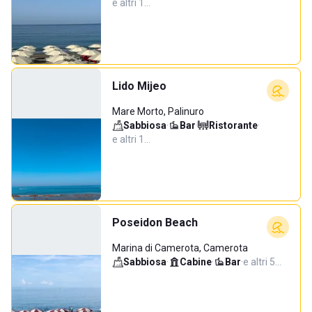
e altri 1…
Lido Mijeo
Mare Morto, Palinuro
Sabbiosa
·
Bar
·
Ristorante
·
e altri 1…
Poseidon Beach
Marina di Camerota, Camerota
Sabbiosa
·
Cabine
·
Bar
·
e altri 5…