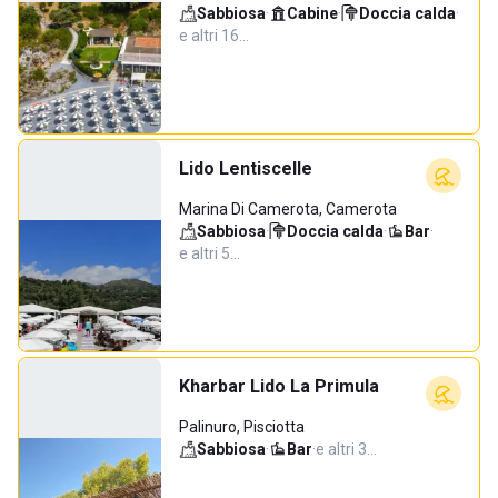
Sabbiosa
·
Cabine
·
Doccia calda
·
e altri 16…
Lido Lentiscelle
Marina Di Camerota, Camerota
Sabbiosa
·
Doccia calda
·
Bar
·
e altri 5…
Kharbar Lido La Primula
Palinuro, Pisciotta
Sabbiosa
·
Bar
·
e altri 3…