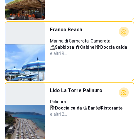
Franco Beach
Marina di Camerota, Camerota
Sabbiosa
·
Cabine
·
Doccia calda
·
e altri 9…
Lido La Torre Palinuro
Palinuro
Doccia calda
·
Bar
·
Ristorante
·
e altri 2…