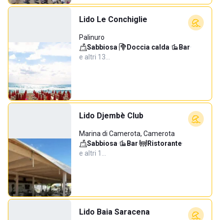
Lido Le Conchiglie
Palinuro
Sabbiosa
·
Doccia calda
·
Bar
·
e altri 13…
Lido Djembè Club
Marina di Camerota, Camerota
Sabbiosa
·
Bar
·
Ristorante
·
e altri 1…
Lido Baia Saracena