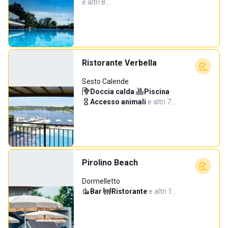
e altri 8…
Ristorante Verbella
Sesto Calende
Doccia calda
·
Piscina
·
Accesso animali
·
e altri 7…
Pirolino Beach
Dormelletto
Bar
·
Ristorante
·
e altri 1…