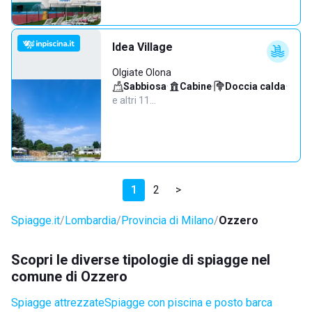
Idea Village
Olgiate Olona
Sabbiosa
·
Cabine
·
Doccia calda
·
e altri 11…
1
2
>
Spiagge.it
Lombardia
Provincia di Milano
Ozzero
Scopri le diverse tipologie di spiagge nel
comune di Ozzero
Spiagge attrezzate
Spiagge con piscina e posto barca