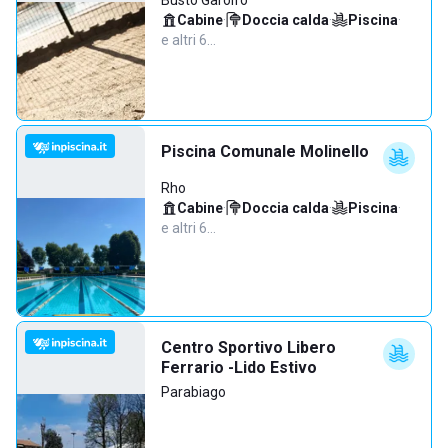
Busto Garolfo
Cabine
·
Doccia calda
·
Piscina
·
e altri 6…
Piscina Comunale Molinello
Rho
Cabine
·
Doccia calda
·
Piscina
·
e altri 6…
Centro Sportivo Libero
Ferrario -Lido Estivo
Parabiago