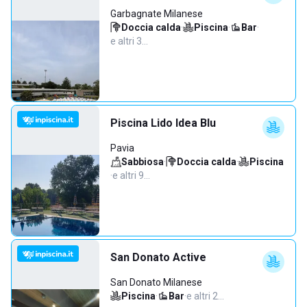
Garbagnate Milanese
Doccia calda
·
Piscina
·
Bar
·
e altri 3…
Piscina Lido Idea Blu
Pavia
Sabbiosa
·
Doccia calda
·
Piscina
·
e altri 9…
San Donato Active
San Donato Milanese
Piscina
·
Bar
·
e altri 2…