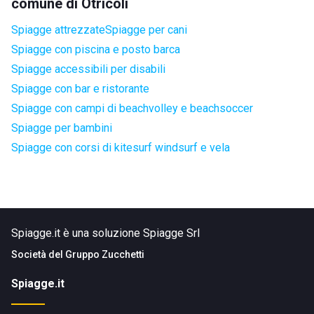
comune di Otricoli
Spiagge attrezzate
Spiagge per cani
Spiagge con piscina e posto barca
Spiagge accessibili per disabili
Spiagge con bar e ristorante
Spiagge con campi di beachvolley e beachsoccer
Spiagge per bambini
Spiagge con corsi di kitesurf windsurf e vela
Spiagge.it è una soluzione Spiagge Srl
Società del
Gruppo Zucchetti
Spiagge.it