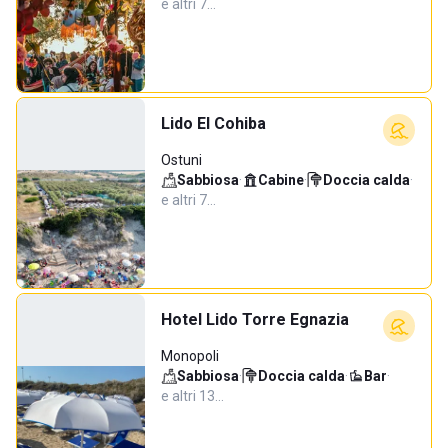
e altri 7…
Lido El Cohiba
Ostuni
Sabbiosa
·
Cabine
·
Doccia calda
·
e altri 7…
Hotel Lido Torre Egnazia
Monopoli
Sabbiosa
·
Doccia calda
·
Bar
·
e altri 13…