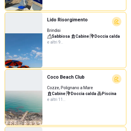
Lido Risorgimento
Brindisi
Sabbiosa
·
Cabine
·
Doccia calda
·
e altri 9…
Coco Beach Club
Cozze, Polignano a Mare
Cabine
·
Doccia calda
·
Piscina
·
e altri 11…