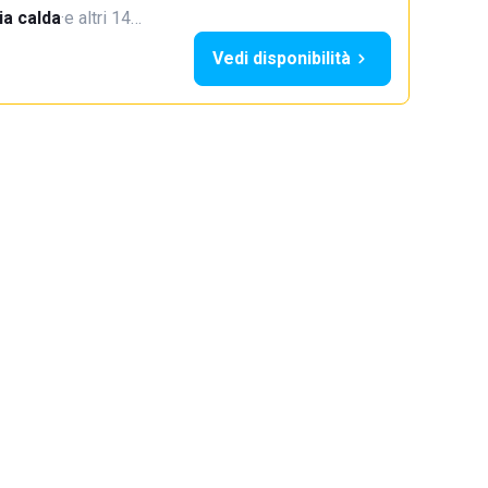
a calda
·
e altri 14…
Vedi disponibilità