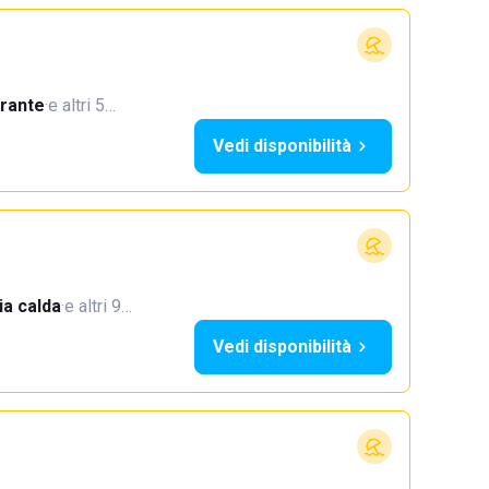
orante
·
e altri 5…
Vedi disponibilità
a calda
·
e altri 9…
Vedi disponibilità