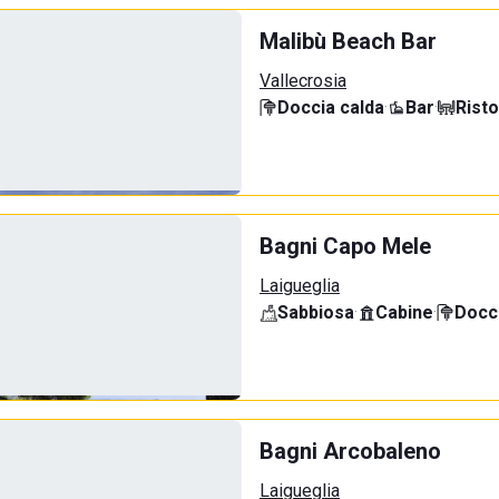
Malibù Beach Bar
Vallecrosia
Doccia calda
·
Bar
·
Rist
Bagni Capo Mele
Laigueglia
Sabbiosa
·
Cabine
·
Docci
Bagni Arcobaleno
Laigueglia