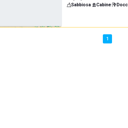
Sabbiosa
·
Cabine
·
Docci
1