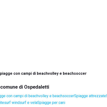
piagge con campi di beachvolley e beachsoccer
l comune di Ospedaletti
gge con campi di beachvolley e beachsoccer
Spiagge attrezzate
itesurf windsurf e vela
Spiagge per cani