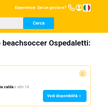
Experience
Sei un gestore?
Cerca
 beachsoccer Ospedaletti:
a calda
·
e altri 14…
Vedi disponibilità