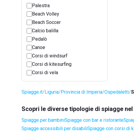
Palestra
Beach Volley
Beach Soccer
Calcio balilla
Pedalò
Canoe
Corsi di windsurf
Corsi di kitesurfing
Corsi di vela
Spiagge.it
Liguria
Provincia di Imperia
Ospedaletti
S
Scopri le diverse tipologie di spiagge ne
Spiagge per bambini
Spiagge con bar e ristorante
Spia
Spiagge accessibili per disabili
Spiagge con corsi di k