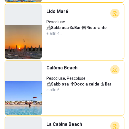
Lido Maré
Pescoluse
Sabbiosa
·
Bar
·
Ristorante
·
e altri 4…
Calòma Beach
Pescoluse, Pescoluse
Sabbiosa
·
Doccia calda
·
Bar
·
e altri 6…
La Cabina Beach