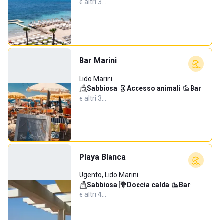
e altri 3…
Bar Marini
Lido Marini
Sabbiosa
·
Accesso animali
·
Bar
·
e altri 3…
Playa Blanca
Ugento, Lido Marini
Sabbiosa
·
Doccia calda
·
Bar
·
e altri 4…