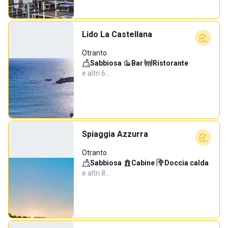
Lido La Castellana
Otranto
Sabbiosa
·
Bar
·
Ristorante
·
e altri 6…
Spiaggia Azzurra
Otranto
Sabbiosa
·
Cabine
·
Doccia calda
·
e altri 8…