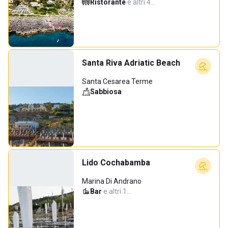
Ristorante
·
e altri 4…
Santa Riva Adriatic Beach
Santa Cesarea Terme
Sabbiosa
Lido Cochabamba
Marina Di Andrano
Bar
·
e altri 1…