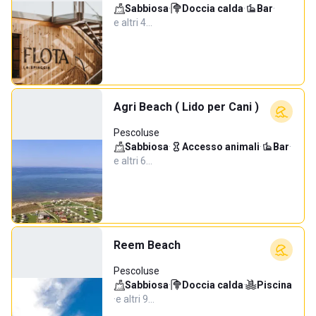
Sabbiosa
·
Doccia calda
·
Bar
·
e altri 4…
Agri Beach ( Lido per Cani )
Pescoluse
Sabbiosa
·
Accesso animali
·
Bar
·
e altri 6…
Reem Beach
Pescoluse
Sabbiosa
·
Doccia calda
·
Piscina
·
e altri 9…