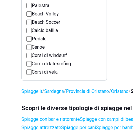
Palestra
Beach Volley
Beach Soccer
Calcio balilla
Pedalò
Canoe
Corsi di windsurf
Corsi di kitesurfing
Corsi di vela
Spiagge.it
Sardegna
Provincia di Oristano
Oristano
S
Scopri le diverse tipologie di spiagge ne
Spiagge con bar e ristorante
Spiagge con campi di be
Spiagge attrezzate
Spiagge per cani
Spiagge per bamb