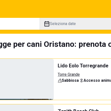
Seleziona date
ge per cani Oristano: prenota o
Lido Eolo Torregrande
Torre Grande
Sabbiosa
·
Accesso anima