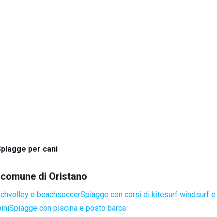
piagge per cani
l comune di Oristano
achvolley e beachsoccer
Spiagge con corsi di kitesurf windsurf e
ini
Spiagge con piscina e posto barca