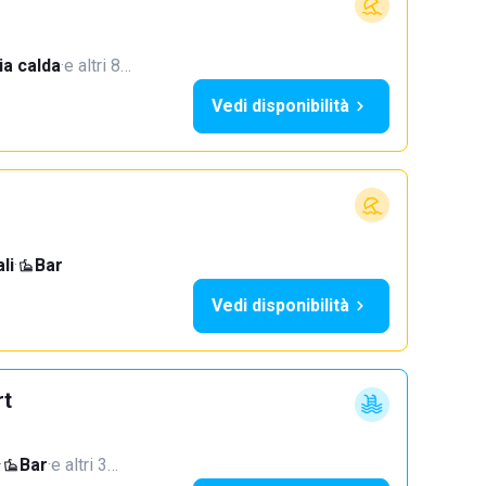
a calda
·
e altri 8…
Vedi disponibilità
li
·
Bar
Vedi disponibilità
rt
·
Bar
·
e altri 3…