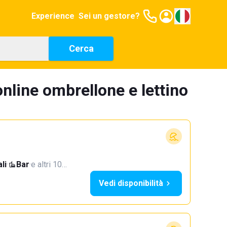
Experience
Sei un gestore?
Cerca
nline ombrellone e lettino
li
·
Bar
·
e altri 10…
Vedi disponibilità