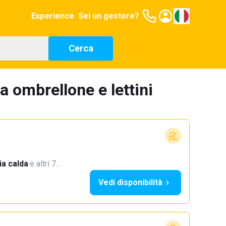
Experience
Sei un gestore?
Cerca
a ombrellone e lettini
a calda
·
e altri 7…
Vedi disponibilità