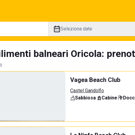
Seleziona date
limenti balneari Oricola: prenot
ti
Vagea Beach Club
Castel Gandolfo
Sabbiosa
·
Cabine
·
Docci