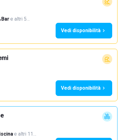
Bar
·
e altri 5…
Vedi disponibilità
emi
Vedi disponibilità
ne
iscina
·
e altri 11…