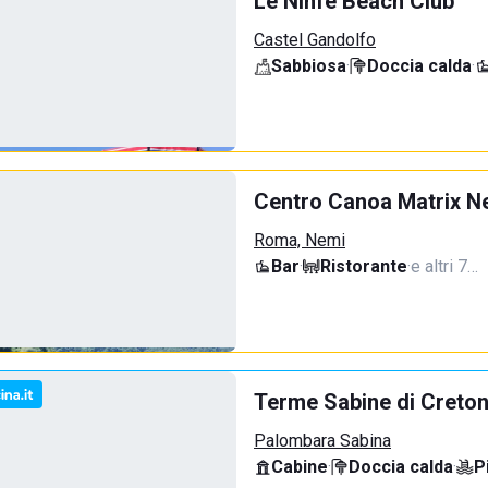
Le Ninfe Beach Club
Castel Gandolfo
Sabbiosa
·
Doccia calda
·
Centro Canoa Matrix N
Roma, Nemi
Bar
·
Ristorante
·
e altri 7…
Terme Sabine di Creto
Palombara Sabina
Cabine
·
Doccia calda
·
P