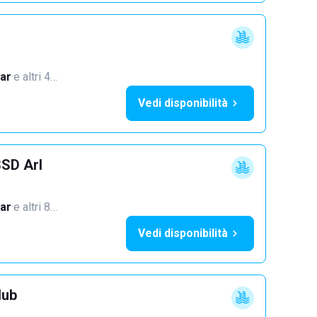
ar
·
e altri 4…
Vedi disponibilità
SSD Arl
ar
·
e altri 8…
Vedi disponibilità
lub