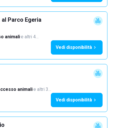
 al Parco Egeria
o animali
·
e altri 4…
Vedi disponibilità
ccesso animali
·
e altri 3…
Vedi disponibilità
io