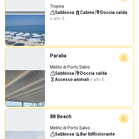
Tropea
Sabbiosa
·
Cabine
·
Doccia calda
·
e altri 3…
Paralia
Melito di Porto Salvo
Sabbiosa
·
Doccia calda
·
Accesso animali
·
e altri 6…
88 Beach
Melito di Porto Salvo
Sabbiosa
·
Bar
·
Ristorante
·