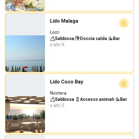
Lido Malaga
Locri
Sabbiosa
·
Doccia calda
·
Bar
·
e altri 9…
Lido Coco Bay
Nicotera
Sabbiosa
·
Accesso animali
·
Bar
·
e altri 5…