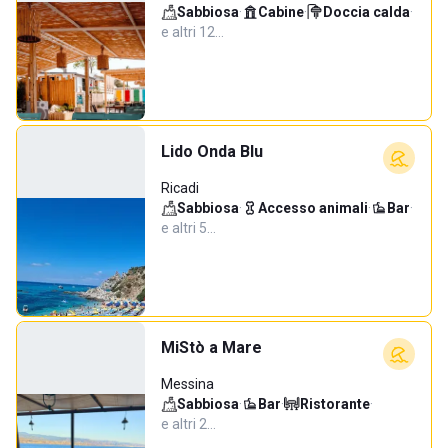
Sabbiosa
·
Cabine
·
Doccia calda
·
e altri 12…
Lido Onda Blu
Ricadi
Sabbiosa
·
Accesso animali
·
Bar
·
e altri 5…
MiStò a Mare
Messina
Sabbiosa
·
Bar
·
Ristorante
·
e altri 2…