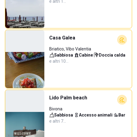
e altri 1…
Casa Galea
Briatico, Vibo Valentia
Sabbiosa
·
Cabine
·
Doccia calda
·
e altri 10…
Lido Palm beach
Bivona
Sabbiosa
·
Accesso animali
·
Bar
·
e altri 7…