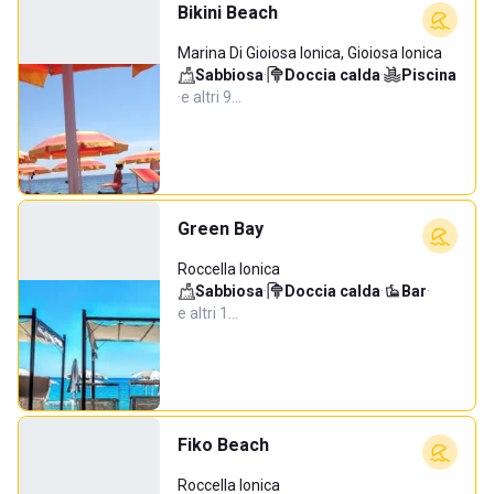
Bikini Beach
Marina Di Gioiosa Ionica, Gioiosa Ionica
Sabbiosa
·
Doccia calda
·
Piscina
·
e altri 9…
Green Bay
Roccella Ionica
Sabbiosa
·
Doccia calda
·
Bar
·
e altri 1…
Fiko Beach
Roccella Ionica