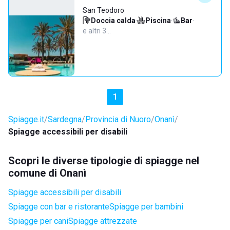
San Teodoro
Doccia calda
·
Piscina
·
Bar
·
e altri 3…
1
Spiagge.it
Sardegna
Provincia di Nuoro
Onanì
Spiagge accessibili per disabili
Scopri le diverse tipologie di spiagge nel
comune di Onanì
Spiagge accessibili per disabili
Spiagge con bar e ristorante
Spiagge per bambini
Spiagge per cani
Spiagge attrezzate