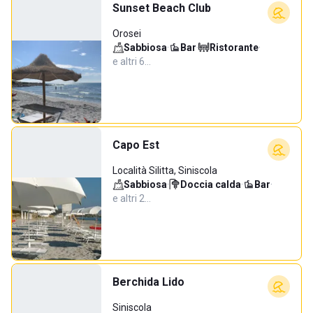
Sunset Beach Club
Orosei
Sabbiosa
·
Bar
·
Ristorante
·
e altri 6…
Capo Est
Località Silitta, Siniscola
Sabbiosa
·
Doccia calda
·
Bar
·
e altri 2…
Berchida Lido
Siniscola