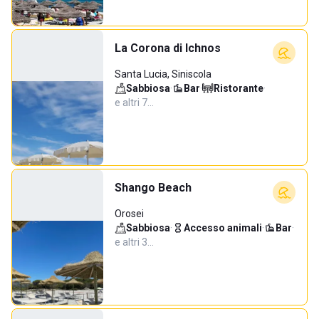
La Corona di Ichnos
Santa Lucia, Siniscola
Sabbiosa
·
Bar
·
Ristorante
·
e altri 7…
Shango Beach
Orosei
Sabbiosa
·
Accesso animali
·
Bar
·
e altri 3…