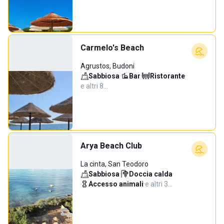
Carmelo's Beach
Agrustos, Budoni
Sabbiosa
·
Bar
·
Ristorante
·
e altri 8…
Arya Beach Club
La cinta, San Teodoro
Sabbiosa
·
Doccia calda
·
Accesso animali
·
e altri 3…