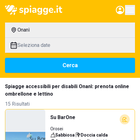
Onanì
Seleziona date
Cerca
Spiagge accessibili per disabili Onanì: prenota online
ombrellone e lettino
15 Risultati
Su BarOne
Orosei
Sabbiosa
·
Doccia calda
·