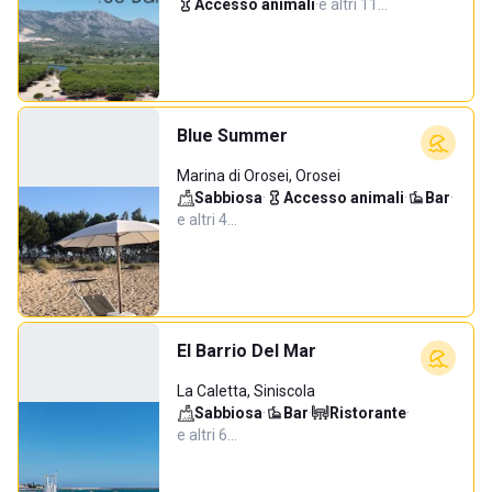
Accesso animali
·
e altri 11…
Blue Summer
Marina di Orosei, Orosei
Sabbiosa
·
Accesso animali
·
Bar
·
e altri 4…
El Barrio Del Mar
La Caletta, Siniscola
Sabbiosa
·
Bar
·
Ristorante
·
e altri 6…