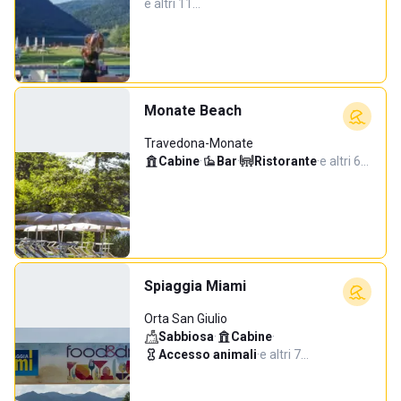
e altri 11…
Monate Beach
Travedona-Monate
Cabine
·
Bar
·
Ristorante
·
e altri 6…
Spiaggia Miami
Orta San Giulio
Sabbiosa
·
Cabine
·
Accesso animali
·
e altri 7…