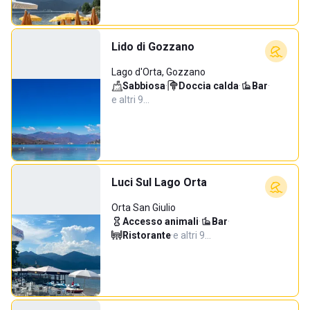
Lido di Gozzano
Lago d'Orta, Gozzano
Sabbiosa
·
Doccia calda
·
Bar
·
e altri 9…
Luci Sul Lago Orta
Orta San Giulio
Accesso animali
·
Bar
·
Ristorante
·
e altri 9…