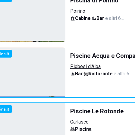
Piscina di Poirino
Poirino
Cabine
·
Bar
·
e altri 6…
Piscine Acqua e Compan
Piobesi d'Alba
Bar
·
Ristorante
·
e altri 6…
Piscine Le Rotonde
Garlasco
Piscina