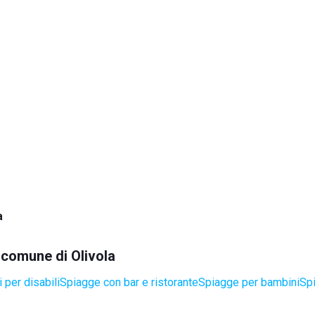
a
l comune di Olivola
 per disabili
Spiagge con bar e ristorante
Spiagge per bambini
Spi