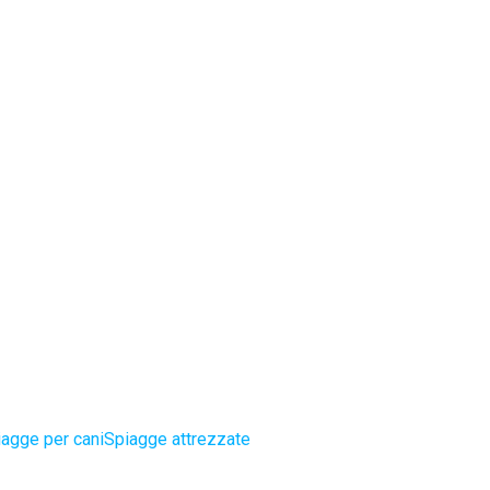
agge per cani
Spiagge attrezzate