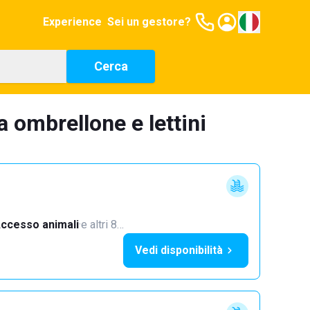
Experience
Sei un gestore?
Cerca
a ombrellone e lettini
ccesso animali
·
e altri 8…
Vedi disponibilità