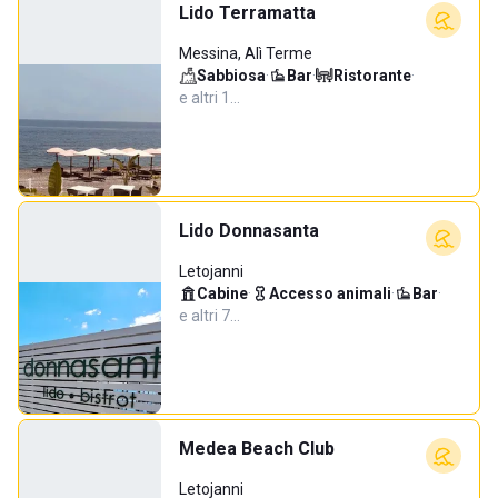
Lido Terramatta
Messina, Alì Terme
Sabbiosa
·
Bar
·
Ristorante
·
e altri 1…
Lido Donnasanta
Letojanni
Cabine
·
Accesso animali
·
Bar
·
e altri 7…
Medea Beach Club
Letojanni