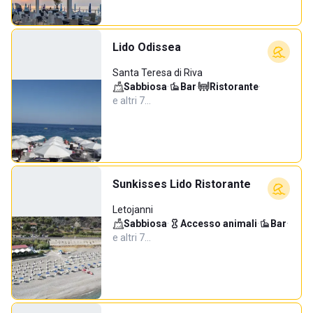
Lido Odissea
Santa Teresa di Riva
Sabbiosa
·
Bar
·
Ristorante
·
e altri 7…
Sunkisses Lido Ristorante
Letojanni
Sabbiosa
·
Accesso animali
·
Bar
·
e altri 7…