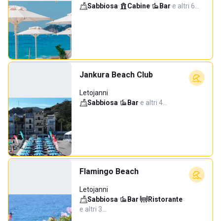
Sabbiosa
·
Cabine
·
Bar
·
e altri 6…
Jankura Beach Club
Letojanni
Sabbiosa
·
Bar
·
e altri 4…
Flamingo Beach
Letojanni
Sabbiosa
·
Bar
·
Ristorante
·
e altri 3…