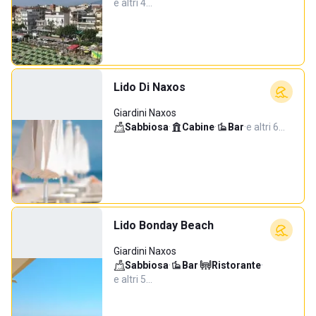
e altri 4…
Lido Di Naxos
Giardini Naxos
Sabbiosa
·
Cabine
·
Bar
·
e altri 6…
Lido Bonday Beach
Giardini Naxos
Sabbiosa
·
Bar
·
Ristorante
·
e altri 5…