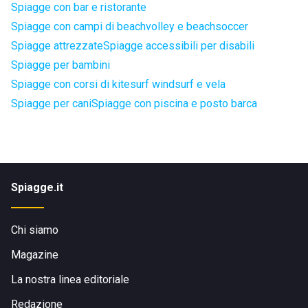
Spiagge con bar e ristorante
Spiagge con campi di beachvolley e beachsoccer
Spiagge attrezzate
Spiagge accessibili per disabili
Spiagge per bambini
Spiagge con corsi di kitesurf windsurf e vela
Spiagge per cani
Spiagge con piscina e posto barca
Spiagge.it
Chi siamo
Magazine
La nostra linea editoriale
Redazione