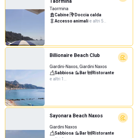
Taormina
Taormina
Cabine
·
Doccia calda
·
Accesso animali
·
e altri 5…
Billionaire Beach Club
Giardini-Naxos, Giardini Naxos
Sabbiosa
·
Bar
·
Ristorante
·
e altri 1…
Sayonara Beach Naxos
Giardini Naxos
Sabbiosa
·
Bar
·
Ristorante
·