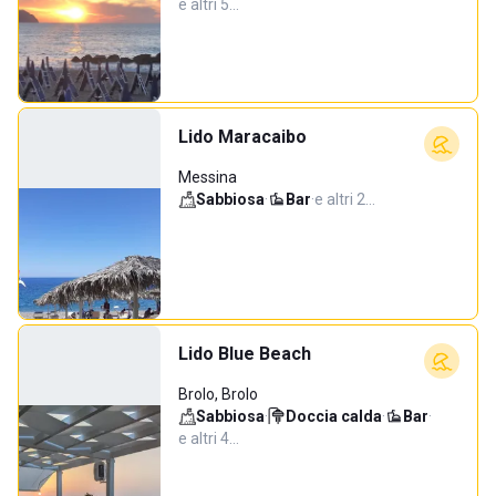
e altri 5…
Lido Maracaibo
Messina
Sabbiosa
·
Bar
·
e altri 2…
Lido Blue Beach
Brolo, Brolo
Sabbiosa
·
Doccia calda
·
Bar
·
e altri 4…