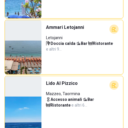
Ammari Letojanni
Letojanni
Doccia calda
·
Bar
·
Ristorante
·
e altri 9…
Lido Al Pizzico
Mazzeo, Taormina
Accesso animali
·
Bar
·
Ristorante
·
e altri 6…