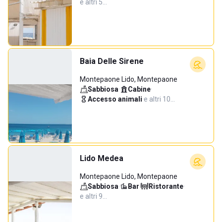
e altri 5…
Baia Delle Sirene
Montepaone Lido, Montepaone
Sabbiosa
·
Cabine
·
Accesso animali
·
e altri 10…
Lido Medea
Montepaone Lido, Montepaone
Sabbiosa
·
Bar
·
Ristorante
·
e altri 9…