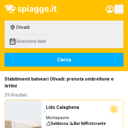
Olivadi
Seleziona date
Cerca
Stabilimenti balneari Olivadi: prenota ombrellone e
lettini
39 Risultati
Lido Calaghena
Montepaone
Sabbiosa
·
Bar
·
Ristorante
·