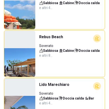
Sabbiosa
·
Cabine
·
Doccia calda
·
e altri 4…
Rebus Beach
Soverato
Sabbiosa
·
Cabine
·
Doccia calda
·
e altri 8…
Lido Marechiaro
Soverato
Sabbiosa
·
Doccia calda
·
Bar
·
e altri 4…