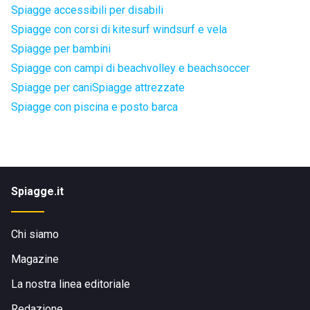
Spiagge accessibili per disabili
Spiagge con corsi di kitesurf windsurf e vela
Spiagge per bambini
Spiagge con campi di beachvolley e beachsoccer
Spiagge per cani
Spiagge attrezzate
Spiagge con piscina e posto barca
Spiagge.it
Chi siamo
Magazine
La nostra linea editoriale
Redazione