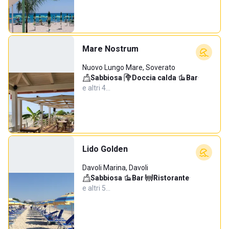
Mare Nostrum
Nuovo Lungo Mare, Soverato
Sabbiosa
·
Doccia calda
·
Bar
·
e altri 4…
Lido Golden
Davoli Marina, Davoli
Sabbiosa
·
Bar
·
Ristorante
·
e altri 5…