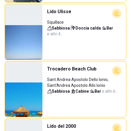
Lido Ulisse
Squillace
Sabbiosa
·
Doccia calda
·
Bar
·
e altri 4…
Trocadero Beach Club
Sant Andrea Apostolo Dello Ionio,
Sant'Andrea Apostolo Allo Ionio
Sabbiosa
·
Cabine
·
Bar
·
e altri 6…
Lido del 2000