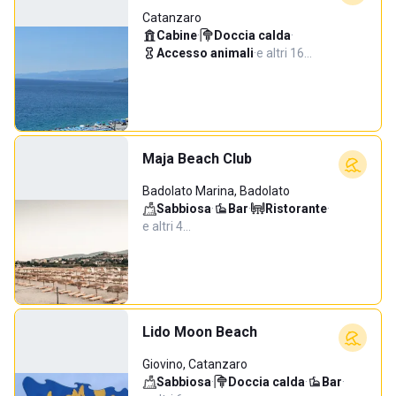
Catanzaro
Cabine
·
Doccia calda
·
Accesso animali
·
e altri 16…
Maja Beach Club
Badolato Marina, Badolato
Sabbiosa
·
Bar
·
Ristorante
·
e altri 4…
Lido Moon Beach
Giovino, Catanzaro
Sabbiosa
·
Doccia calda
·
Bar
·