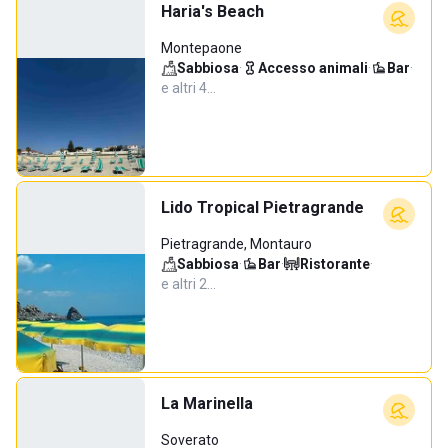
Haria's Beach
Montepaone
Sabbiosa
·
Accesso animali
·
Bar
·
e altri 4…
Lido Tropical Pietragrande
Pietragrande, Montauro
Sabbiosa
·
Bar
·
Ristorante
·
e altri 2…
La Marinella
Soverato