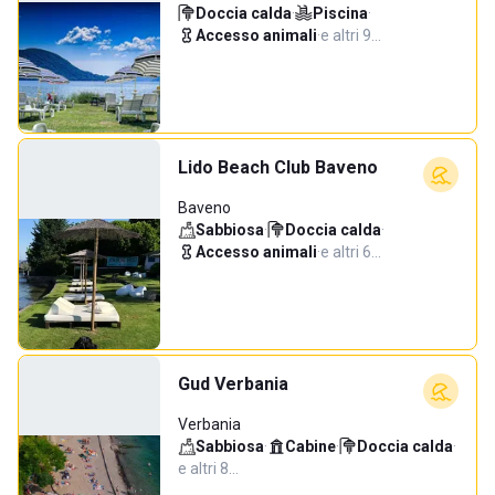
Doccia calda
·
Piscina
·
Accesso animali
·
e altri 9…
Lido Beach Club Baveno
Baveno
Sabbiosa
·
Doccia calda
·
Accesso animali
·
e altri 6…
Gud Verbania
Verbania
Sabbiosa
·
Cabine
·
Doccia calda
·
e altri 8…