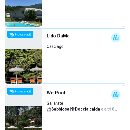
Lido DaMa
Casciago
We Pool
Gallarate
Sabbiosa
·
Doccia calda
·
e altri 8…