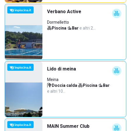
Verbano Active
Dormelletto
Piscina
·
Bar
·
e altri 2…
Lido di meina
Meina
Doccia calda
·
Piscina
·
Bar
·
e altri 10…
MAIN Summer Club