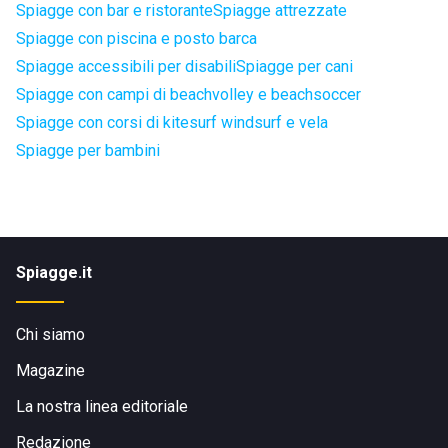
Spiagge con bar e ristorante
Spiagge attrezzate
Spiagge con piscina e posto barca
Spiagge accessibili per disabili
Spiagge per cani
Spiagge con campi di beachvolley e beachsoccer
Spiagge con corsi di kitesurf windsurf e vela
Spiagge per bambini
Spiagge.it
Chi siamo
Magazine
La nostra linea editoriale
Redazione