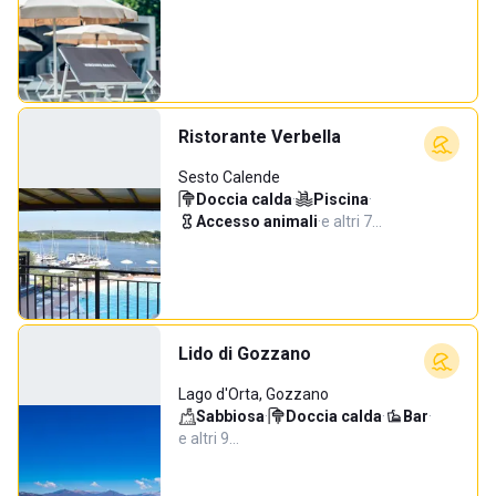
Ristorante Verbella
Sesto Calende
Doccia calda
·
Piscina
·
Accesso animali
·
e altri 7…
Lido di Gozzano
Lago d'Orta, Gozzano
Sabbiosa
·
Doccia calda
·
Bar
·
e altri 9…