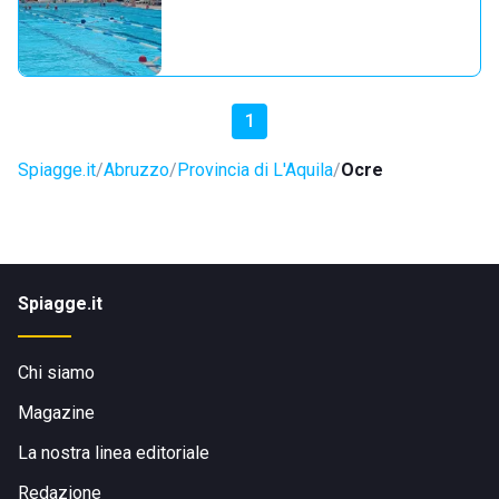
1
Spiagge.it
Abruzzo
Provincia di L'Aquila
Ocre
Spiagge.it
Chi siamo
Magazine
La nostra linea editoriale
Redazione