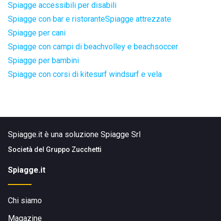
Spiagge accessibili per disabili
Spiagge con bar e ristorante
Spiagge attrezzate
Spiagge per cani
Spiagge con campi di beachvolley e beachsoccer
Spiagge per bambini
Spiagge con corsi di kitesurf windsurf e vela
Spiagge.it è una soluzione Spiagge Srl
Società del
Gruppo Zucchetti
Spiagge.it
Chi siamo
Magazine