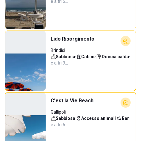
e altri 5…
Lido Risorgimento
Brindisi
Sabbiosa
·
Cabine
·
Doccia calda
·
e altri 9…
C'est la Vie Beach
Gallipoli
Sabbiosa
·
Accesso animali
·
Bar
·
e altri 6…