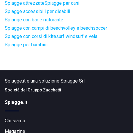
Spiagge attrezzate
Spiagge per cani
Spiagge accessibili per disabili
Spiagge con bar e ristorante
Spiagge con campi di beachvolley e beachsoccer
Spiagge con corsi di kitesurf windsurf e vela
Spiagge per bambini
Spiagge.it è una soluzione Spiagge Srl
Società del
Gruppo Zucchetti
Spiagge.it
Chi siamo
Magazine