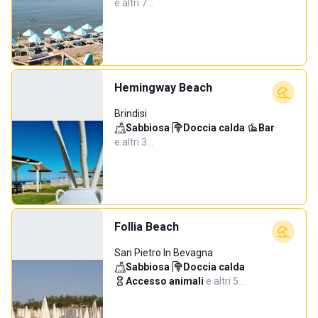
e altri 7…
Hemingway Beach
Brindisi
Sabbiosa
·
Doccia calda
·
Bar
·
e altri 3…
Follia Beach
San Pietro In Bevagna
Sabbiosa
·
Doccia calda
·
Accesso animali
·
e altri 5…