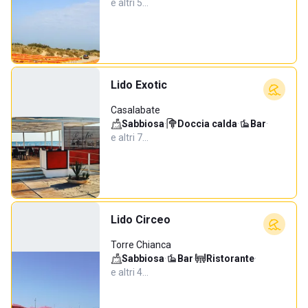
e altri 5…
Lido Exotic
Casalabate
Sabbiosa
·
Doccia calda
·
Bar
·
e altri 7…
Lido Circeo
Torre Chianca
Sabbiosa
·
Bar
·
Ristorante
·
e altri 4…