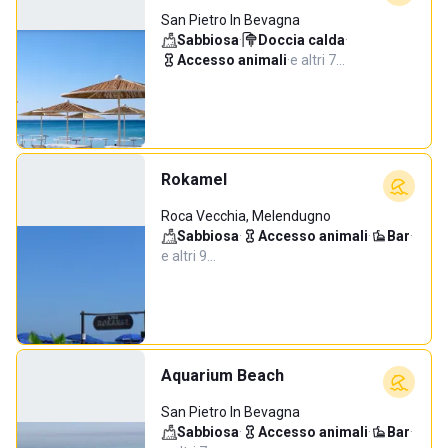
San Pietro In Bevagna
Sabbiosa
·
Doccia calda
·
Accesso animali
·
e altri 7…
Rokamel
Roca Vecchia, Melendugno
Sabbiosa
·
Accesso animali
·
Bar
·
e altri 9…
Aquarium Beach
San Pietro In Bevagna
Sabbiosa
·
Accesso animali
·
Bar
·