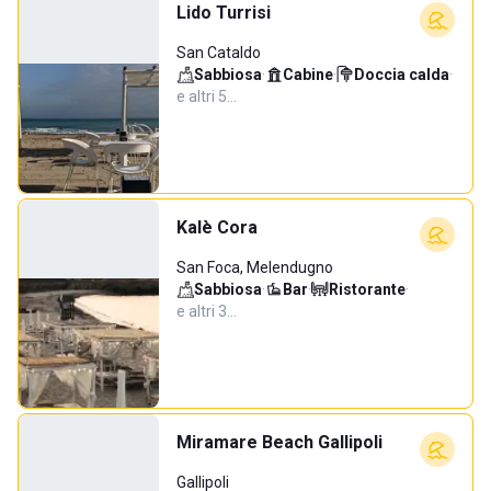
Lido Turrisi
San Cataldo
Sabbiosa
·
Cabine
·
Doccia calda
·
e altri 5…
Kalè Cora
San Foca, Melendugno
Sabbiosa
·
Bar
·
Ristorante
·
e altri 3…
Miramare Beach Gallipoli
Gallipoli