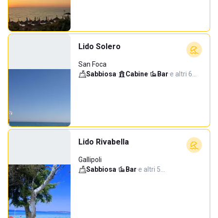
Lido Solero
San Foca
Sabbiosa
·
Cabine
·
Bar
·
e altri 6…
Lido Rivabella
Gallipoli
Sabbiosa
·
Bar
·
e altri 5…