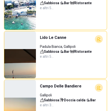
Sabbiosa
·
Bar
·
Ristorante
·
e altri 5…
Lido Le Canne
Padula Bianca, Gallipoli
Sabbiosa
·
Bar
·
Ristorante
·
e altri 5…
Campo Delle Bandiere
Gallipoli
Sabbiosa
·
Doccia calda
·
Bar
·
e altri 3…