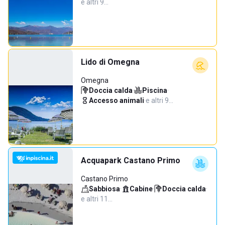
e altri 9…
Lido di Omegna
Omegna
Doccia calda
·
Piscina
·
Accesso animali
·
e altri 9…
Acquapark Castano Primo
Castano Primo
Sabbiosa
·
Cabine
·
Doccia calda
·
e altri 11…