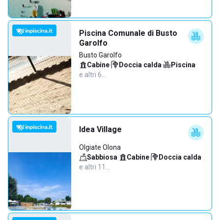
Piscina Comunale di Busto
Garolfo
Busto Garolfo
Cabine
·
Doccia calda
·
Piscina
·
e altri 6…
Idea Village
Olgiate Olona
Sabbiosa
·
Cabine
·
Doccia calda
·
e altri 11…