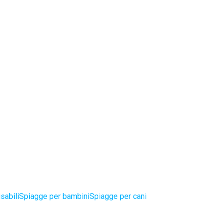
sabili
Spiagge per bambini
Spiagge per cani