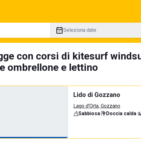
Seleziona date
gge con corsi di kitesurf windsu
e ombrellone e lettino
Lido di Gozzano
Lago d'Orta, Gozzano
Sabbiosa
·
Doccia calda
·