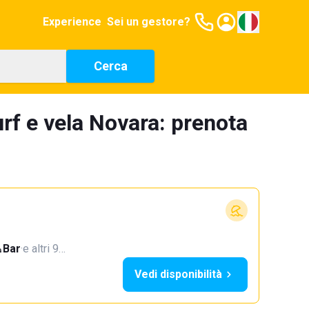
Experience
Sei un gestore?
Cerca
rf e vela Novara: prenota
Bar
·
e altri 9…
Vedi disponibilità