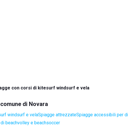
agge con corsi di kitesurf windsurf e vela
el comune di Novara
surf windsurf e vela
Spiagge attrezzate
Spiagge accessibili per di
di beachvolley e beachsoccer