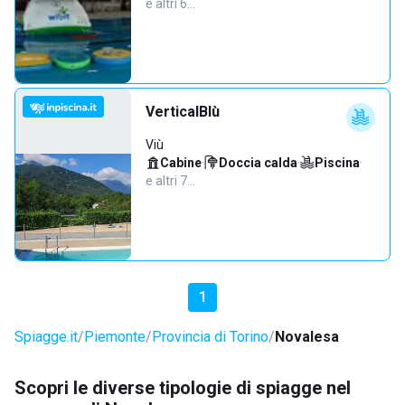
e altri 6…
VerticalBlù
Viù
Cabine
·
Doccia calda
·
Piscina
·
e altri 7…
1
Spiagge.it
Piemonte
Provincia di Torino
Novalesa
Scopri le diverse tipologie di spiagge nel