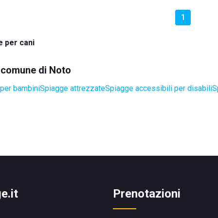
1
 per cani
l comune di Noto
per bambini
Spiagge attrezzate
Spiagge accessibili per disabili
S
e.it
Prenotazioni