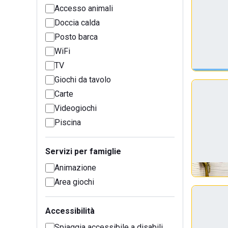
Accesso animali
Doccia calda
Posto barca
WiFi
TV
Giochi da tavolo
Carte
Videogiochi
Piscina
Servizi per famiglie
Animazione
Area giochi
Accessibilità
Spiaggia accessibile a disabili