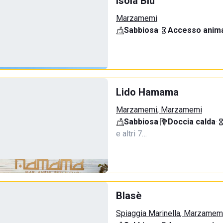
Isola Blu
Marzamemi
Sabbiosa
·
Accesso anima
Lido Hamama
Marzamemi, Marzamemi
Sabbiosa
·
Doccia calda
·
e altri 7…
Blasè
Spiaggia Marinella, Marzamem