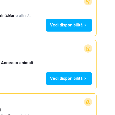
li
·
Bar
·
e altri 7…
Vedi disponibilità
Accesso animali
·
Vedi disponibilità
i