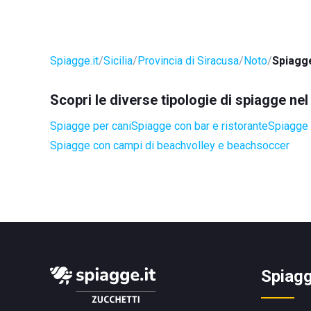
Spiagge.it
Sicilia
Provincia di Siracusa
Noto
Spiagge
Scopri le diverse tipologie di spiagge ne
Spiagge per cani
Spiagge con bar e ristorante
Spiagge 
Spiagge con campi di beachvolley e beachsoccer
Spiagg