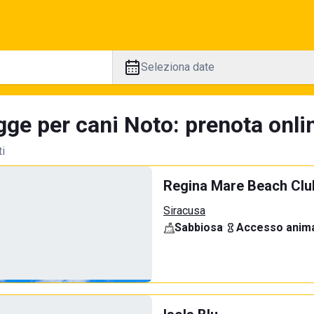
Seleziona date
gge per cani Noto: prenota onli
ti
Regina Mare Beach Clu
Siracusa
Sabbiosa
·
Accesso anima