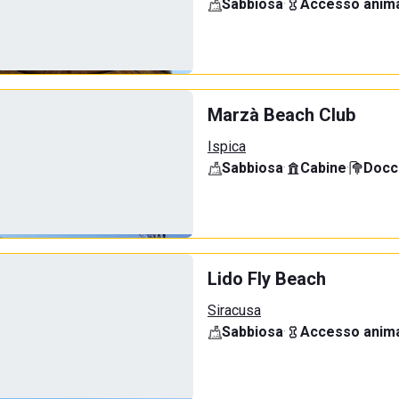
Sabbiosa
·
Accesso anima
Marzà Beach Club
Ispica
Sabbiosa
·
Cabine
·
Docci
Lido Fly Beach
Siracusa
Sabbiosa
·
Accesso anima