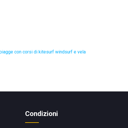
piagge con corsi di kitesurf windsurf e vela
Condizioni