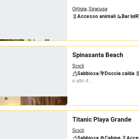
Ortigia, Siracusa
Accesso animali
·
Bar
·
R
Spinasanta Beach
Scicli
Sabbiosa
·
Doccia calda
·
e altri 4…
Titanic Playa Grande
Scicli
Sabbiosa
·
Cabine
·
Acce