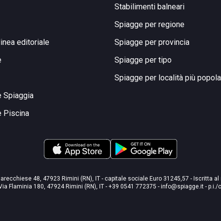
Stabilimenti balneari
Spiagge per regione
linea editoriale
Spiagge per provincia
e
Spiagge per tipo
Spiagge per località più popola
e Spiaggia
e Piscina
arecchiese 48, 47923 Rimini (RN), IT - capitale sociale Euro 31245,57 - Iscritta al
Via Flaminia 180, 47924 Rimini (RN), IT
-
+39 0541 772375
-
info@spiagge.it
- p.i