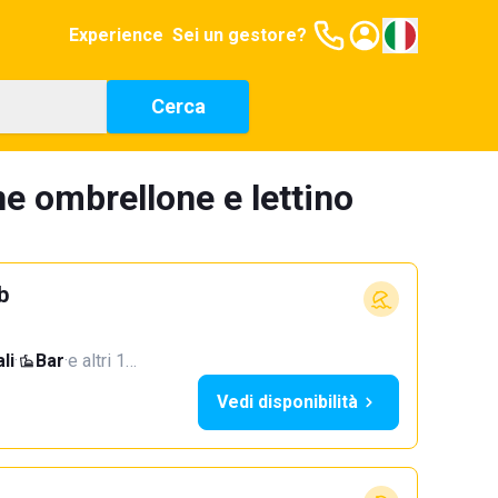
Experience
Sei un gestore?
Cerca
ne ombrellone e lettino
b
li
·
Bar
·
e altri 1…
Vedi disponibilità