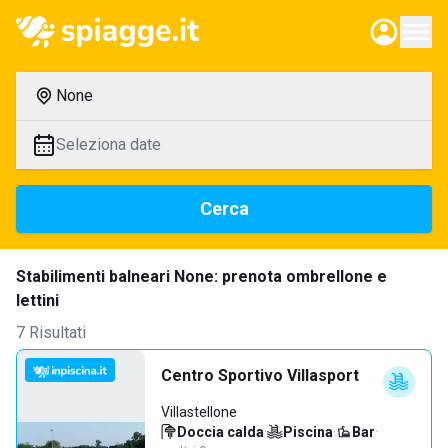
None
Seleziona date
Cerca
Stabilimenti balneari None: prenota ombrellone e
lettini
7 Risultati
Centro Sportivo Villasport
Villastellone
Doccia calda
·
Piscina
·
Bar
·