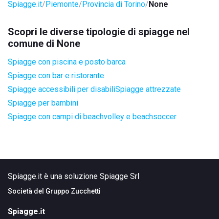
Spiagge.it
Piemonte
Provincia di Torino
None
Scopri le diverse tipologie di spiagge nel
comune di None
Spiagge con piscina e posto barca
Spiagge con bar e ristorante
Spiagge accessibili per disabili
Spiagge attrezzate
Spiagge per bambini
Spiagge con campi di beachvolley e beachsoccer
Spiagge.it è una soluzione Spiagge Srl
Società del
Gruppo Zucchetti
Spiagge.it