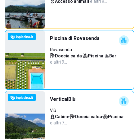
Accesso animali
·
e altri 9…
Piscina di Rovasenda
Rovasenda
Doccia calda
·
Piscina
·
Bar
·
e altri 9…
VerticalBlù
Viù
Cabine
·
Doccia calda
·
Piscina
·
e altri 7…