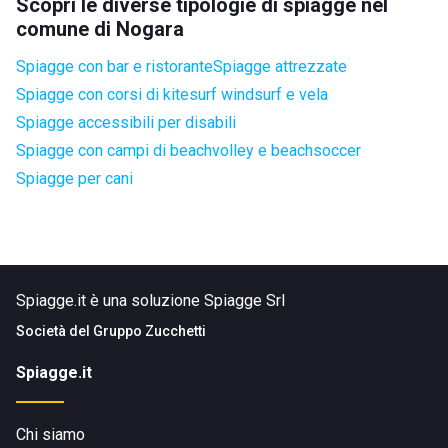
Scopri le diverse tipologie di spiagge nel
comune di Nogara
Spiagge con bar e ristorante
Spiagge attrezzate
Spiagge con corsi di kitesurf windsurf e vela
Spiagge accessibili per disabili
Spiagge con campi di beachvolley e beachsoccer
Spiagge per cani
Spiagge.it è una soluzione Spiagge Srl
Società del
Gruppo Zucchetti
Spiagge.it
Chi siamo