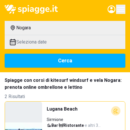
Nogara
Seleziona date
Cerca
Spiagge con corsi di kitesurf windsurf e vela Nogara:
prenota online ombrellone e lettino
2 Risultati
Lugana Beach
Sirmione
Bar
·
Ristorante
·
e altri 3…