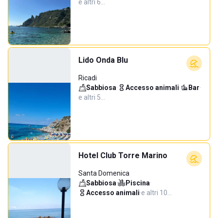
e altri 6…
Lido Onda Blu
Ricadi
Sabbiosa
·
Accesso animali
·
Bar
·
e altri 5…
Hotel Club Torre Marino
Santa Domenica
Sabbiosa
·
Piscina
·
Accesso animali
·
e altri 10…