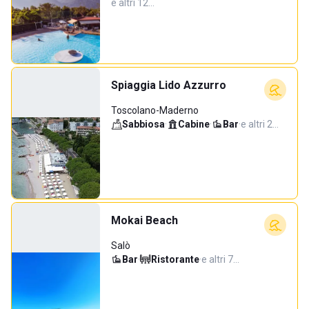
e altri 12…
Spiaggia Lido Azzurro
Toscolano-Maderno
Sabbiosa
·
Cabine
·
Bar
·
e altri 2…
Mokai Beach
Salò
Bar
·
Ristorante
·
e altri 7…