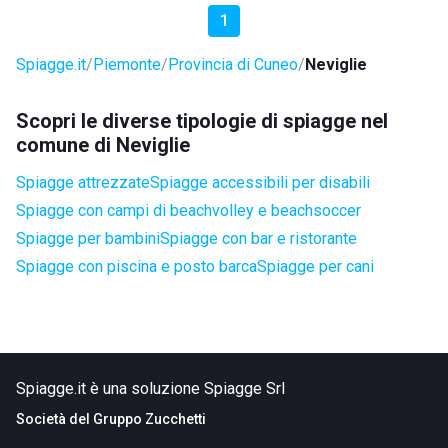
1
Spiagge.it
Piemonte
Provincia di Cuneo
Neviglie
Scopri le diverse tipologie di spiagge nel
comune di Neviglie
Spiagge attrezzate
Spiagge accessibili per disabili
Spiagge con campi di beachvolley e beachsoccer
Spiagge per bambini
Spiagge con bar e ristorante
Spiagge con piscina e posto barca
Spiagge per cani
Spiagge.it è una soluzione Spiagge Srl
Società del
Gruppo Zucchetti