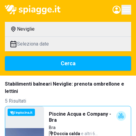
Neviglie
Seleziona date
Cerca
Stabilimenti balneari Neviglie: prenota ombrellone e
lettini
5 Risultati
Piscine Acqua e Company -
Bra
Bra
Doccia calda
·
e altri 6…