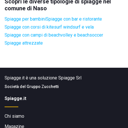
Scopri le diverse tipologie di spiagge nel
comune di Naso
Spiagge per bambini
Spiagge con bar e ristorante
Spiagge con corsi di kitesurf windsurf e vela
Spiagge con campi di beachvolley e beachsoccer
Spiagge attrezzate
Spiagge.it è una soluzione Spiagge Srl
Società del
Gruppo Zucchetti
Spiagge.it
Chi siamo
Magazine