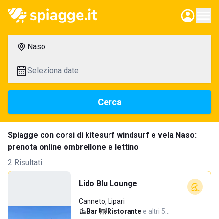
Naso
Seleziona date
Cerca
Spiagge con corsi di kitesurf windsurf e vela Naso:
prenota online ombrellone e lettino
2 Risultati
Lido Blu Lounge
Canneto, Lipari
Bar
·
Ristorante
·
e altri 5…