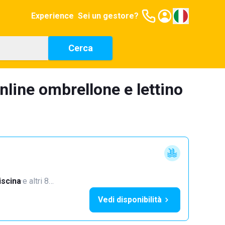
Experience
Sei un gestore?
Cerca
nline ombrellone e lettino
iscina
·
e altri 8…
Vedi disponibilità