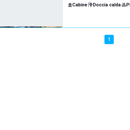
Cabine
·
Doccia calda
·
P
1