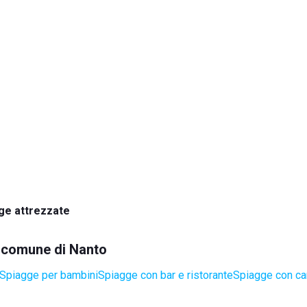
ge attrezzate
el comune di Nanto
Spiagge per bambini
Spiagge con bar e ristorante
Spiagge con ca