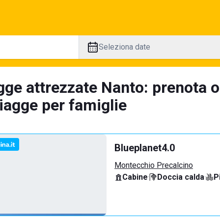
Seleziona date
gge attrezzate Nanto: prenota o
iagge per famiglie
Blueplanet4.0
Montecchio Precalcino
Cabine
·
Doccia calda
·
P