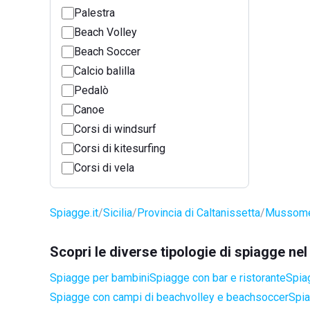
Palestra
Beach Volley
Beach Soccer
Calcio balilla
Pedalò
Canoe
Corsi di windsurf
Corsi di kitesurfing
Corsi di vela
Spiagge.it
Sicilia
Provincia di Caltanissetta
Mussome
Scopri le diverse tipologie di spiagge n
Spiagge per bambini
Spiagge con bar e ristorante
Spiag
Spiagge con campi di beachvolley e beachsoccer
Spia