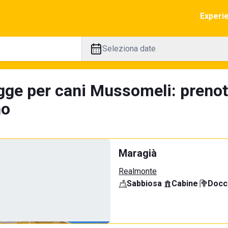
Experi
Seleziona date
gge per cani Mussomeli: prenot
no
Maragià
Realmonte
Sabbiosa
·
Cabine
·
Docci