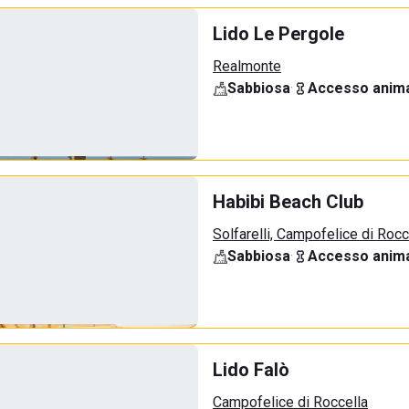
Lido Le Pergole
Realmonte
Sabbiosa
·
Accesso anima
Habibi Beach Club
Solfarelli, Campofelice di Rocc
Sabbiosa
·
Accesso anima
Lido Falò
Campofelice di Roccella