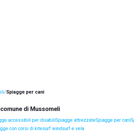
li
Spiagge per cani
el comune di Mussomeli
ge accessibili per disabili
Spiagge attrezzate
Spiagge per cani
S
gge con corsi di kitesurf windsurf e vela