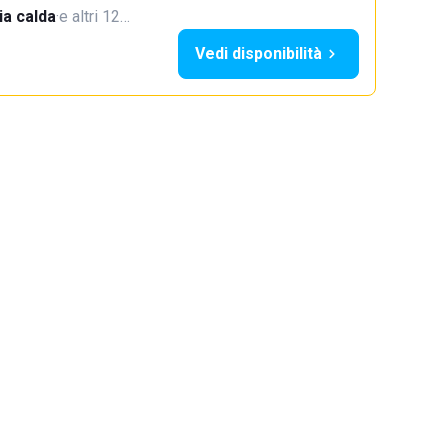
a calda
·
e altri 12…
Vedi disponibilità