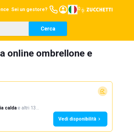
ence
Sei un gestore?
Cerca
a online ombrellone e
a calda
·
e altri 13…
Vedi disponibilità