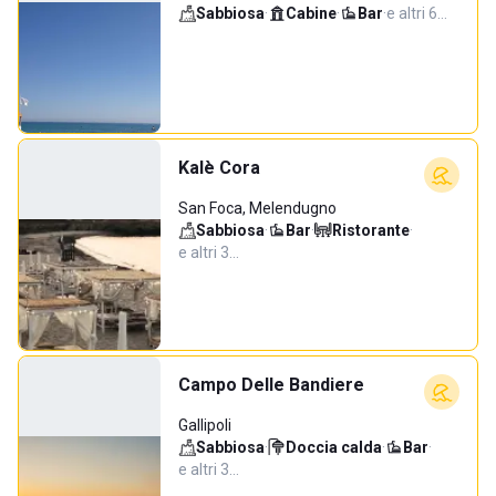
Sabbiosa
·
Cabine
·
Bar
·
e altri 6…
Kalè Cora
San Foca, Melendugno
Sabbiosa
·
Bar
·
Ristorante
·
e altri 3…
Campo Delle Bandiere
Gallipoli
Sabbiosa
·
Doccia calda
·
Bar
·
e altri 3…