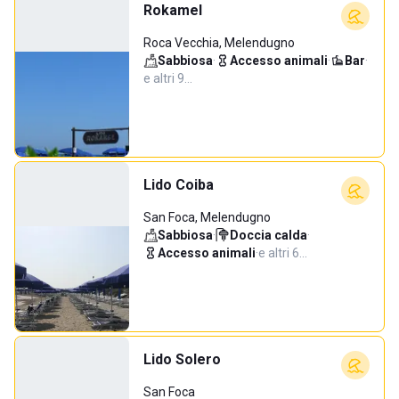
Rokamel
Roca Vecchia, Melendugno
Sabbiosa
·
Accesso animali
·
Bar
·
e altri 9…
Lido Coiba
San Foca, Melendugno
Sabbiosa
·
Doccia calda
·
Accesso animali
·
e altri 6…
Lido Solero
San Foca