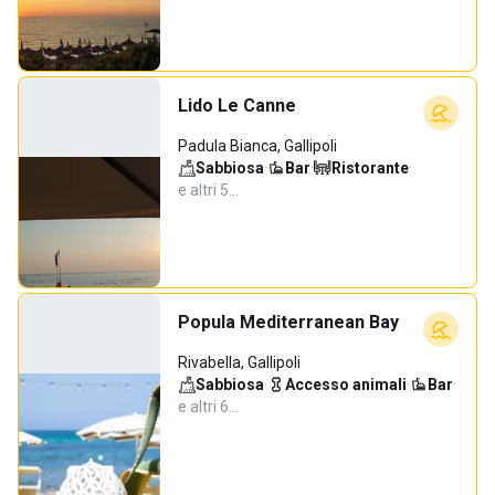
Lido Le Canne
Padula Bianca, Gallipoli
Sabbiosa
·
Bar
·
Ristorante
·
e altri 5…
Popula Mediterranean Bay
Rivabella, Gallipoli
Sabbiosa
·
Accesso animali
·
Bar
·
e altri 6…