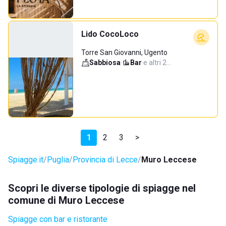
Lido CocoLoco
Torre San Giovanni, Ugento
Sabbiosa
·
Bar
·
e altri 2…
1
2
3
>
Spiagge.it
Puglia
Provincia di Lecce
Muro Leccese
Scopri le diverse tipologie di spiagge nel
comune di Muro Leccese
Spiagge con bar e ristorante