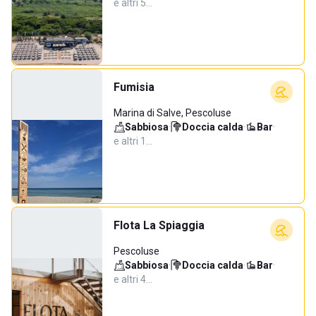
e altri 5…
Fumisia
Marina di Salve, Pescoluse
Sabbiosa
·
Doccia calda
·
Bar
·
e altri 1…
Flota La Spiaggia
Pescoluse
Sabbiosa
·
Doccia calda
·
Bar
·
e altri 4…