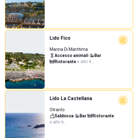
Lido Fico
Marina Di Marittima
Accesso animali
·
Bar
·
Ristorante
·
e altri 4…
Lido La Castellana
Otranto
Sabbiosa
·
Bar
·
Ristorante
·
e altri 6…