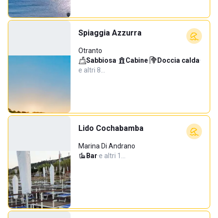
Spiaggia Azzurra
Otranto
Sabbiosa
·
Cabine
·
Doccia calda
·
e altri 8…
Lido Cochabamba
Marina Di Andrano
Bar
·
e altri 1…