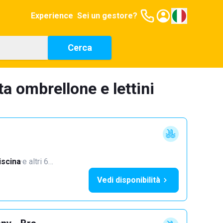
Experience
Sei un gestore?
Cerca
ta ombrellone e lettini
iscina
·
e altri 6…
Vedi disponibilità