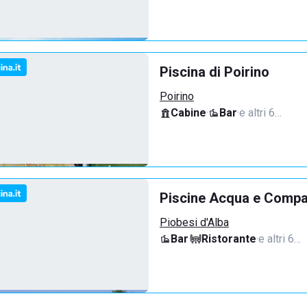
Piscina di Poirino
Poirino
Cabine
·
Bar
·
e altri 6…
Piscine Acqua e Compan
Piobesi d'Alba
Bar
·
Ristorante
·
e altri 6…