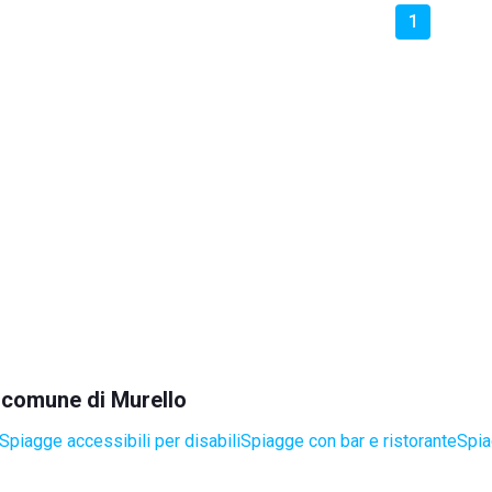
1
l comune di Murello
Spiagge accessibili per disabili
Spiagge con bar e ristorante
Spia