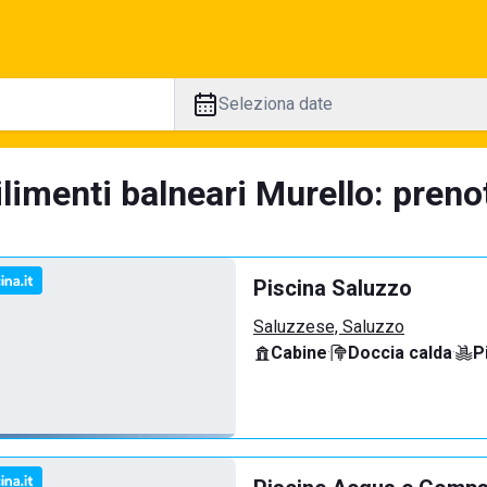
Seleziona date
limenti balneari Murello: preno
Piscina Saluzzo
Saluzzese, Saluzzo
Cabine
·
Doccia calda
·
P