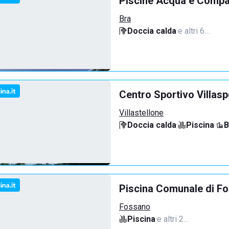
Piscine Acqua e Compa
Bra
Doccia calda
·
e altri 6…
Centro Sportivo Villasp
Villastellone
Doccia calda
·
Piscina
·
B
Piscina Comunale di F
Fossano
Piscina
·
e altri 2…