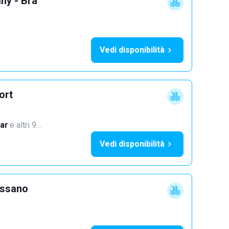
ny - Bra
Vedi disponibilità
ort
ar
·
e altri 9…
Vedi disponibilità
ossano