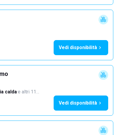
Vedi disponibilità
imo
a calda
·
e altri 11…
Vedi disponibilità