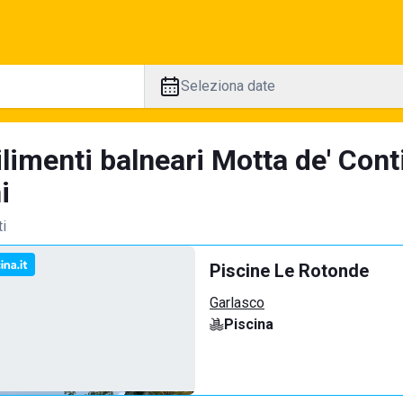
Seleziona date
limenti balneari Motta de' Cont
i
ti
Piscine Le Rotonde
Garlasco
Piscina