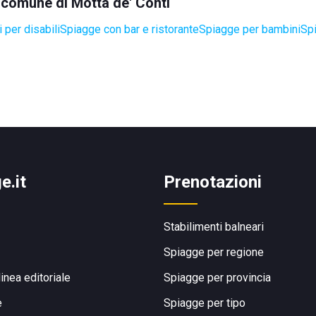
l comune di Motta de' Conti
 per disabili
Spiagge con bar e ristorante
Spiagge per bambini
Spi
e.it
Prenotazioni
Stabilimenti balneari
Spiagge per regione
linea editoriale
Spiagge per provincia
e
Spiagge per tipo