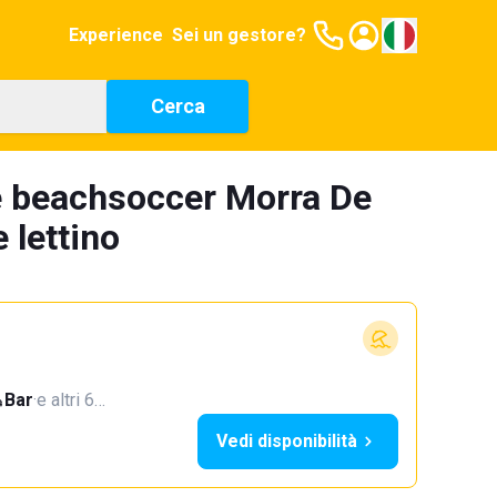
Experience
Sei un gestore?
Cerca
e beachsoccer Morra De
 lettino
Bar
·
e altri 6…
Vedi disponibilità