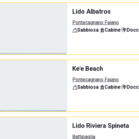
Lido Albatros
Pontecagnano Faiano
Sabbiosa
·
Cabine
·
Docci
Ke'e Beach
Pontecagnano Faiano
Sabbiosa
·
Cabine
·
Docci
Lido Riviera Spineta
Battipaglia