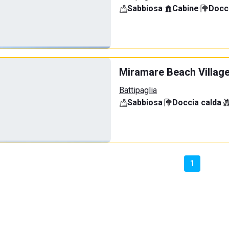
Sabbiosa
·
Cabine
·
Docci
Miramare Beach Villag
Battipaglia
Sabbiosa
·
Doccia calda
·
1