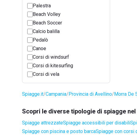
Palestra
Beach Volley
Beach Soccer
Calcio balilla
Pedalò
Canoe
Corsi di windsurf
Corsi di kitesurfing
Corsi di vela
Spiagge.it
Campania
Provincia di Avellino
Morra De 
Scopri le diverse tipologie di spiagge n
Spiagge attrezzate
Spiagge accessibili per disabili
Spi
Spiagge con piscina e posto barca
Spiagge con corsi d