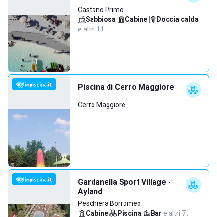
Castano Primo
Sabbiosa
·
Cabine
·
Doccia calda
·
e altri 11…
Piscina di Cerro Maggiore
Cerro Maggiore
Gardanella Sport Village -
Ayland
Peschiera Borromeo
Cabine
·
Piscina
·
Bar
·
e altri 7…