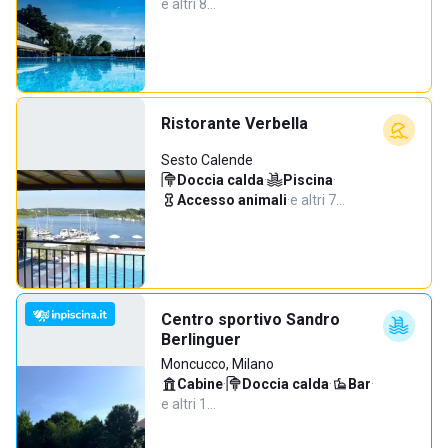
e altri 8…
Ristorante Verbella
Sesto Calende
Doccia calda
·
Piscina
·
Accesso animali
·
e altri 7…
Centro sportivo Sandro
Berlinguer
Moncucco, Milano
Cabine
·
Doccia calda
·
Bar
·
e altri 1…