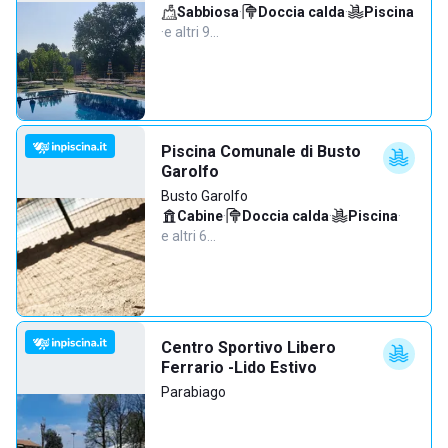
Sabbiosa
·
Doccia calda
·
Piscina
·
e altri 9…
Piscina Comunale di Busto
Garolfo
Busto Garolfo
Cabine
·
Doccia calda
·
Piscina
·
e altri 6…
Centro Sportivo Libero
Ferrario -Lido Estivo
Parabiago