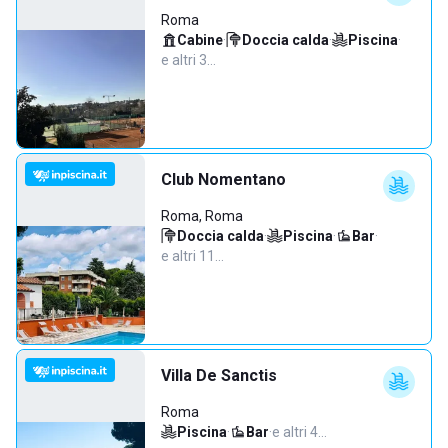
Roma
Cabine
·
Doccia calda
·
Piscina
·
e altri 3…
Club Nomentano
Roma, Roma
Doccia calda
·
Piscina
·
Bar
·
e altri 11…
Villa De Sanctis
Roma
Piscina
·
Bar
·
e altri 4…