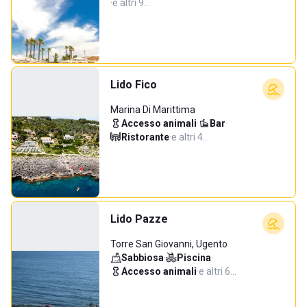
·
e altri 9…
Lido Fico
Marina Di Marittima
Accesso animali
·
Bar
·
Ristorante
·
e altri 4…
Lido Pazze
Torre San Giovanni, Ugento
Sabbiosa
·
Piscina
·
Accesso animali
·
e altri 6…