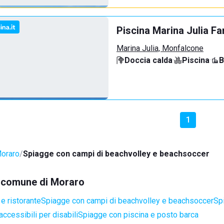
Piscina Marina Julia Fa
Marina Julia, Monfalcone
Doccia calda
·
Piscina
·
B
1
oraro
Spiagge con campi di beachvolley e beachsoccer
el comune di Moraro
e ristorante
Spiagge con campi di beachvolley e beachsoccer
Sp
ccessibili per disabili
Spiagge con piscina e posto barca