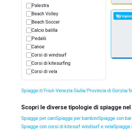
Palestra
Beach Volley
Beach Soccer
Calcio balilla
Pedalò
Canoe
Corsi di windsurf
Corsi di kitesurfing
Corsi di vela
Spiagge.it
Friuli-Venezia Giulia
Provincia di Gorizia
M
Scopri le diverse tipologie di spiagge n
Spiagge per cani
Spiagge per bambini
Spiagge con bar 
Spiagge con corsi di kitesurf windsurf e vela
Spiagge a