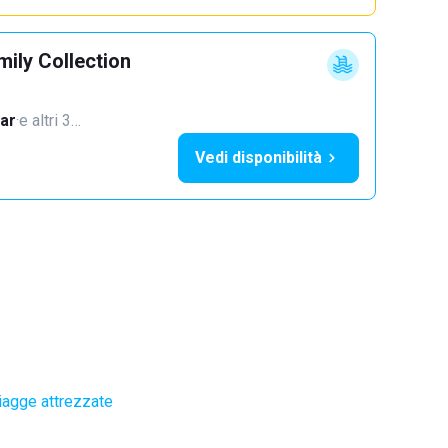
mily Collection
ar
·
e altri 3…
Vedi disponibilità
iagge attrezzate