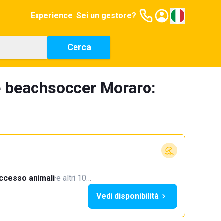
Experience
Sei un gestore?
Cerca
e beachsoccer Moraro:
ccesso animali
·
e altri 10…
Vedi disponibilità