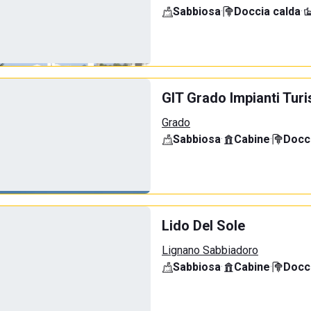
Sabbiosa
·
Doccia calda
·
GIT Grado Impianti Turi
Grado
Sabbiosa
·
Cabine
·
Docci
Lido Del Sole
Lignano Sabbiadoro
Sabbiosa
·
Cabine
·
Docci