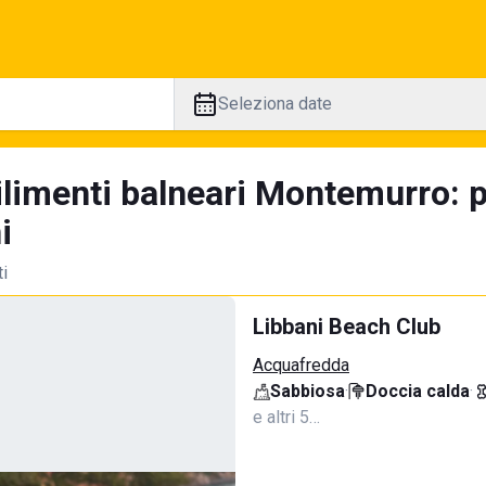
Seleziona date
ilimenti balneari Montemurro: 
i
ti
Libbani Beach Club
Acquafredda
Sabbiosa
·
Doccia calda
·
e altri 5…