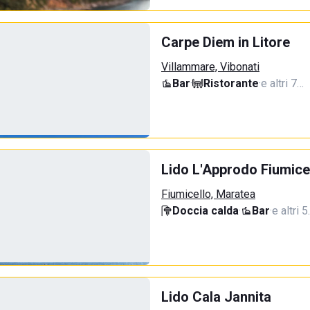
Carpe Diem in Litore
Villammare, Vibonati
Bar
·
Ristorante
·
e altri 7…
Lido L'Approdo Fiumice
Fiumicello, Maratea
Doccia calda
·
Bar
·
e altri 
Lido Cala Jannita