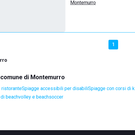
Montemurro
1
rro
el comune di Montemurro
 ristorante
Spiagge accessibili per disabili
Spiagge con corsi di k
di beachvolley e beachsoccer