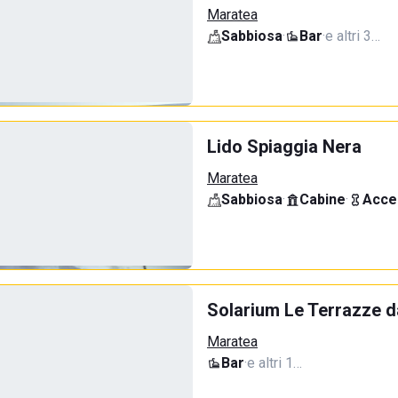
Maratea
Sabbiosa
·
Bar
·
e altri 3…
Lido Spiaggia Nera
Maratea
Sabbiosa
·
Cabine
·
Acce
Solarium Le Terrazze d
Maratea
Bar
·
e altri 1…