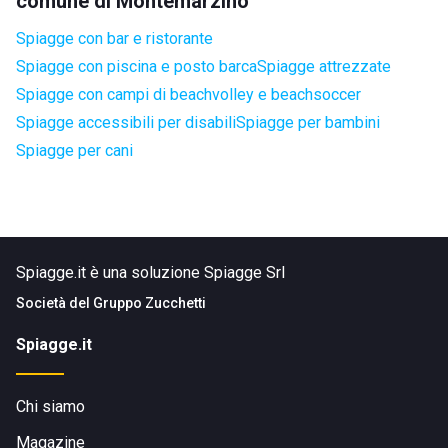
comune di Montemarzino
Spiagge con bar e ristorante
Spiagge con piscina e posto barca
Spiagge attrezzate
Spiagge con campi di beachvolley e beachsoccer
Spiagge accessibili per disabili
Spiagge per bambini
Spiagge per cani
Spiagge.it è una soluzione Spiagge Srl
Società del
Gruppo Zucchetti
Spiagge.it
Chi siamo
Magazine