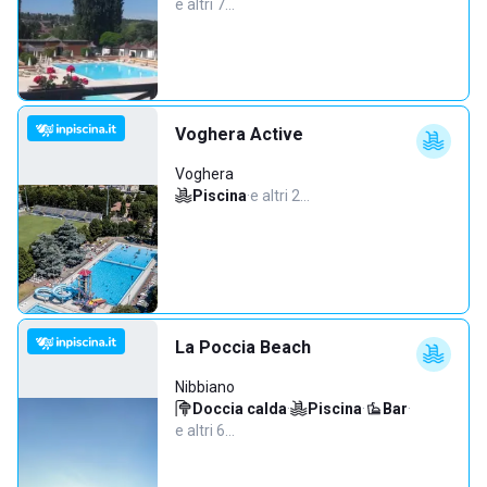
e altri 7…
Voghera Active
Voghera
Piscina
·
e altri 2…
La Poccia Beach
Nibbiano
Doccia calda
·
Piscina
·
Bar
·
e altri 6…