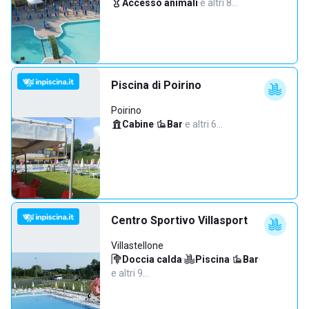
Accesso animali
·
e altri 8…
Piscina di Poirino
Poirino
Cabine
·
Bar
·
e altri 6…
Centro Sportivo Villasport
Villastellone
Doccia calda
·
Piscina
·
Bar
·
e altri 9…