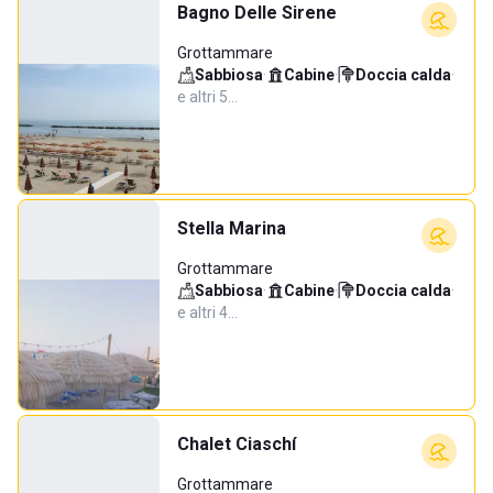
Bagno Delle Sirene
Grottammare
Sabbiosa
·
Cabine
·
Doccia calda
·
e altri 5…
Stella Marina
Grottammare
Sabbiosa
·
Cabine
·
Doccia calda
·
e altri 4…
Chalet Ciaschí
Grottammare