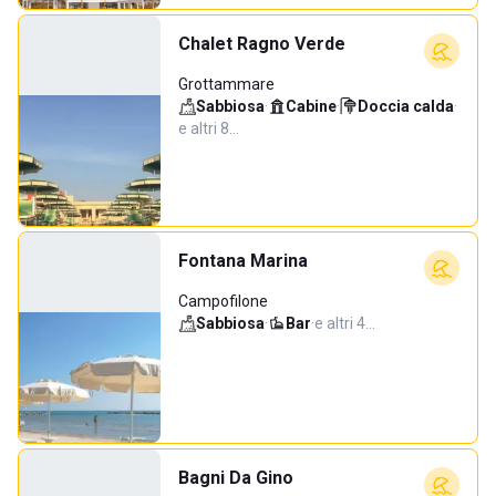
Chalet Ragno Verde
Grottammare
Sabbiosa
·
Cabine
·
Doccia calda
·
e altri 8…
Fontana Marina
Campofilone
Sabbiosa
·
Bar
·
e altri 4…
Bagni Da Gino