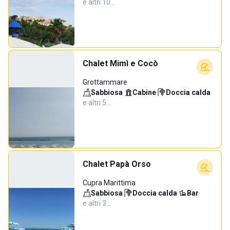
e altri 10…
Chalet Mimì e Cocò
Grottammare
Sabbiosa
·
Cabine
·
Doccia calda
·
e altri 5…
Chalet Papà Orso
Cupra Marittima
Sabbiosa
·
Doccia calda
·
Bar
·
e altri 3…