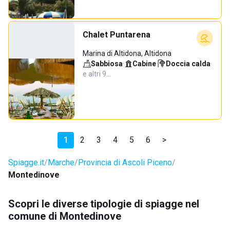
Chalet Puntarena
Marina di Altidona, Altidona
Sabbiosa
·
Cabine
·
Doccia calda
·
e altri 9…
1
2
3
4
5
6
>
Spiagge.it
Marche
Provincia di Ascoli Piceno
Montedinove
Scopri le diverse tipologie di spiagge nel
comune di Montedinove