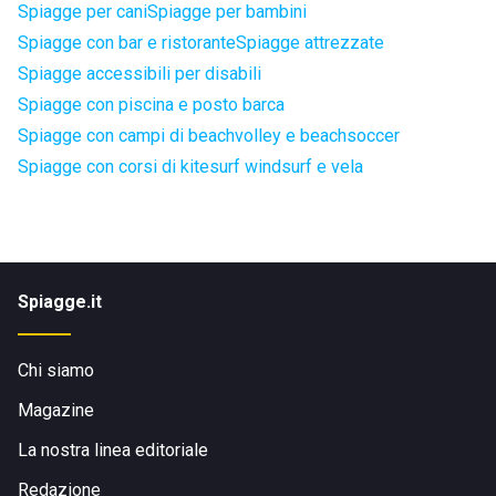
Spiagge per cani
Spiagge per bambini
Spiagge con bar e ristorante
Spiagge attrezzate
Spiagge accessibili per disabili
Spiagge con piscina e posto barca
Spiagge con campi di beachvolley e beachsoccer
Spiagge con corsi di kitesurf windsurf e vela
Spiagge.it
Chi siamo
Magazine
La nostra linea editoriale
Redazione