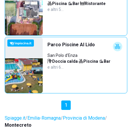
Piscina
·
Bar
·
Ristorante
·
e altri 5…
Parco Piscine Al Lido
San Polo d'Enza
Doccia calda
·
Piscina
·
Bar
·
e altri 6…
1
Spiagge.it
Emilia-Romagna
Provincia di Modena
Montecreto