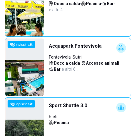
Doccia calda
·
Piscina
·
Bar
·
e altri 4…
Acquapark Fontevivola
Fontevivola, Sutri
Doccia calda
·
Accesso animali
·
Bar
·
e altri 6…
Sport Shuttle 3.0
Rieti
Piscina