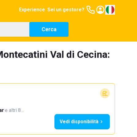
Experience
Sei un gestore?
Cerca
ontecatini Val di Cecina:
ar
·
e altri 8…
Vedi disponibilità