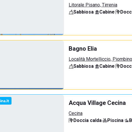
Litorale Pisano, Tirrenia
Sabbiosa
·
Cabine
·
Docci
Bagno Elia
Località Mortelliccio, Piombin
Sabbiosa
·
Cabine
·
Docci
Acqua Village Cecina
Cecina
Doccia calda
·
Piscina
·
B