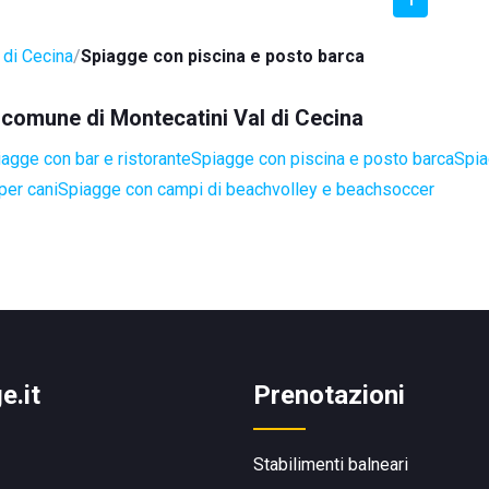
 di Cecina
Spiagge con piscina e posto barca
l comune di Montecatini Val di Cecina
agge con bar e ristorante
Spiagge con piscina e posto barca
Spia
per cani
Spiagge con campi di beachvolley e beachsoccer
e.it
Prenotazioni
Stabilimenti balneari