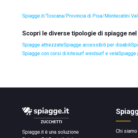
Spiagge.it
Toscana
Provincia di Pisa
Montecatini Val
Scopri le diverse tipologie di spiagge ne
Spiagge attrezzate
Spiagge accessibili per disabili
Spi
Spiagge con corsi di kitesurf windsurf e vela
Spiagge 
Spiagg
Chi siamo
Spiagge.it è una soluzione