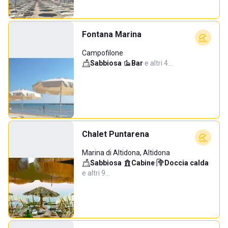
Fontana Marina
Campofilone
Sabbiosa
·
Bar
·
e altri 4…
Chalet Puntarena
Marina di Altidona, Altidona
Sabbiosa
·
Cabine
·
Doccia calda
·
e altri 9…