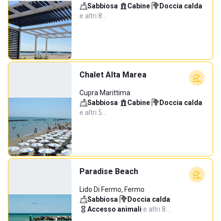
Sabbiosa
·
Cabine
·
Doccia calda
·
e altri 8…
Chalet Alta Marea
Cupra Marittima
Sabbiosa
·
Cabine
·
Doccia calda
·
e altri 5…
Paradise Beach
Lido Di Fermo, Fermo
Sabbiosa
·
Doccia calda
·
Accesso animali
·
e altri 8…