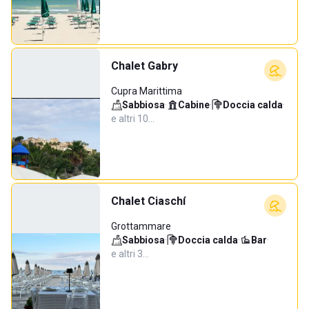
Chalet Gabry
Cupra Marittima
Sabbiosa
·
Cabine
·
Doccia calda
·
e altri 10…
Chalet Ciaschí
Grottammare
Sabbiosa
·
Doccia calda
·
Bar
·
e altri 3…