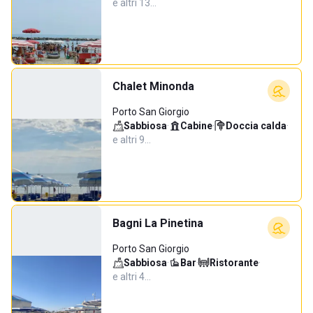
e altri 13…
Chalet Minonda
Porto San Giorgio
Sabbiosa
·
Cabine
·
Doccia calda
·
e altri 9…
Bagni La Pinetina
Porto San Giorgio
Sabbiosa
·
Bar
·
Ristorante
·
e altri 4…