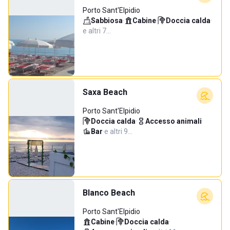
Porto Sant'Elpidio
Sabbiosa
·
Cabine
·
Doccia calda
·
e altri 7…
Saxa Beach
Porto Sant'Elpidio
Doccia calda
·
Accesso animali
·
Bar
·
e altri 9…
Blanco Beach
Porto Sant'Elpidio
Cabine
·
Doccia calda
·