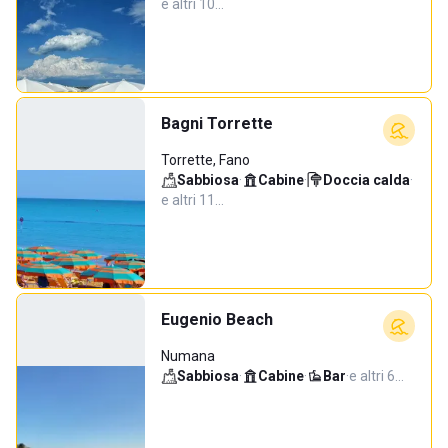
e altri 10…
Bagni Torrette
Torrette, Fano
Sabbiosa
·
Cabine
·
Doccia calda
·
e altri 11…
Eugenio Beach
Numana
Sabbiosa
·
Cabine
·
Bar
·
e altri 6…