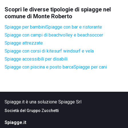
Scopri le diverse tipologie di spiagge nel
comune di Monte Roberto
Spiagge per bambini
Spiagge con bar e ristorante
Spiagge con campi di beachvolley e beachsoccer
Spiagge attrezzate
Spiagge con corsi di kitesurf windsurf e vela
Spiagge accessibili per disabili
Spiagge con piscina e posto barca
Spiagge per cani
Spiagge.it è una soluzione Spiagge Srl
Società del
Gruppo Zucchetti
Spiagge.it