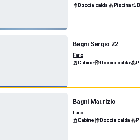
Doccia calda
·
Piscina
·
B
Bagni Sergio 22
Fano
Cabine
·
Doccia calda
·
P
Bagni Maurizio
Fano
Cabine
·
Doccia calda
·
P