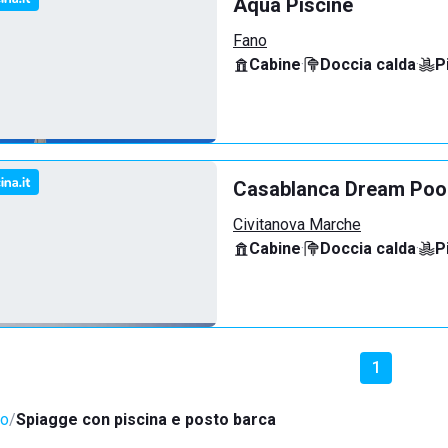
Aqua Piscine
Fano
Cabine
·
Doccia calda
·
P
Casablanca Dream Poo
Civitanova Marche
Cabine
·
Doccia calda
·
P
1
to
Spiagge con piscina e posto barca