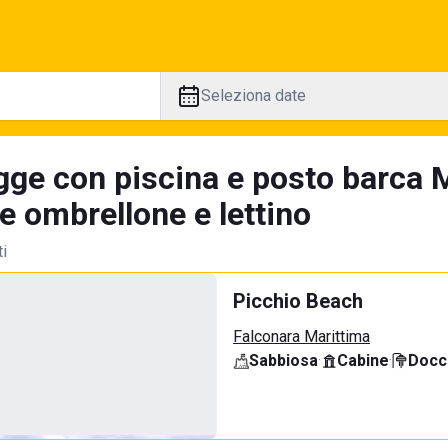
Seleziona date
gge con piscina e posto barca 
e ombrellone e lettino
ti
Picchio Beach
Falconara Marittima
Sabbiosa
·
Cabine
·
Docci