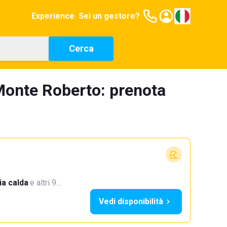
Experience
Sei un gestore?
Cerca
Monte Roberto: prenota
a calda
·
e altri 9…
Vedi disponibilità