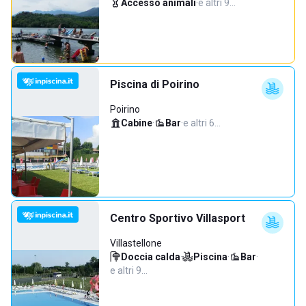
Accesso animali
·
e altri 9…
Piscina di Poirino
Poirino
Cabine
·
Bar
·
e altri 6…
Centro Sportivo Villasport
Villastellone
Doccia calda
·
Piscina
·
Bar
·
e altri 9…